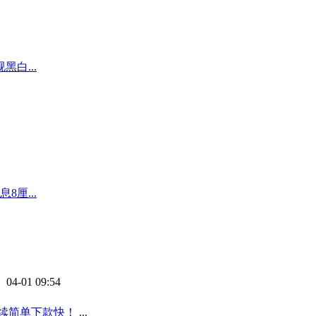
白...
厘...
 04-01 09:54
单下款快！ ...