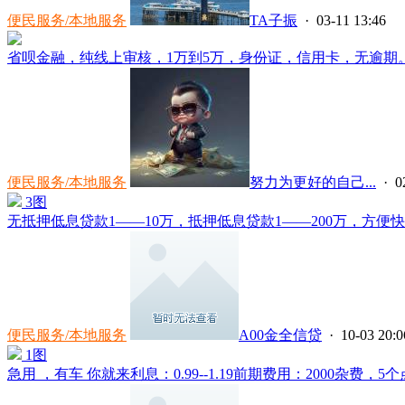
便民服务/本地服务
TA子振
· 03-11 13:46
省呗金融，纯线上审核，1万到5万，身份证，信用卡，无逾期。下
便民服务/本地服务
努力为更好的自己...
· 0
3图
无抵押低息贷款1——10万，抵押低息贷款1——200万，方便快
便民服务/本地服务
A00金全信贷
· 10-03 20:0
1图
急用 ，有车 你就来利息：0.99--1.19前期费用：2000杂费，5个