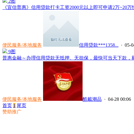
2图
《宜信普惠》信用贷款打卡工资2000元以上即可申请2万~20万快
便民服务/本地服务
信用贷款***1358...
· 05-0
9图
普惠金融～办理信用贷款无抵押、无担保，最快可当天下款，额度3
便民服务/本地服务
酷戴潮品
· 04-28 00:06
首页
1
尾页
赞助推广