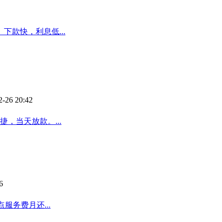
款快，利息低...
2-26 20:42
捷，当天放款。...
6
点服务费月还...