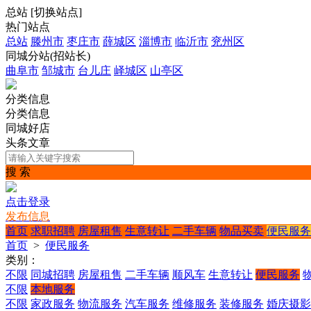
总站
[
切换站点
]
热门站点
总站
滕州市
枣庄市
薛城区
淄博市
临沂市
兖州区
同城分站(招站长)
曲阜市
邹城市
台儿庄
峄城区
山亭区
分类信息
分类信息
同城好店
头条文章
搜 索
点击登录
发布信息
首页
求职招聘
房屋租售
生意转让
二手车辆
物品买卖
便民服务
首页
>
便民服务
类别：
不限
同城招聘
房屋租售
二手车辆
顺风车
生意转让
便民服务
不限
本地服务
不限
家政服务
物流服务
汽车服务
维修服务
装修服务
婚庆摄影