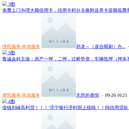
3图
免费上门办理大额信用卡，信用卡积分兑换附送养卡提额低费率POS机
便民服务/本地服务
孙龙～（道合喔刷）办...
·
5图
鲁诚金科主做：房产一押，二押，过桥垫资，车辆抵押（押本不押
便民服务/本地服务
无所的畏惧
· 09-26 16:21
4图
借钱别碰高利贷！！！’济宁银行济时雨上线啦！！纯信用贷款，