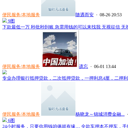
便民服务/本地服务
随遇而安
· 08-26 20:53
9图
下款最低一万 秒批秒到账 急需用钱的可以来找我 无视征信 无视黑
便民服务/本地服务
遗忘
· 06-01 13:44
专业办理银行抵押贷款，二次抵押贷款，一押利息4厘，二押利息8
便民服务/本地服务
杨晓龙～锦城消费金融...
·
6图
24小时服务，只要你用钱咱俩就有缘… 全款车押本不押车，手续简