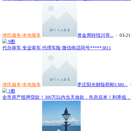
便民服务/本地服务
资金周转找川哥...
· 03-21
9图
代办审车 专业审车 代理车险 微信电话同号*****3811
便民服务/本地服务
枣庄阳光财险郭刚1380...
·
1图
全市房产抵押贷款！300万以内当天放款，先息后本！利率低，一