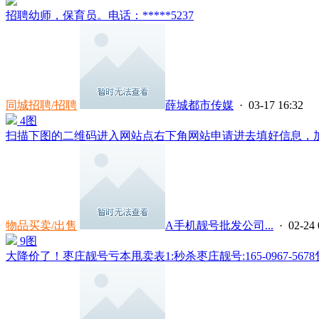
招聘幼师，保育员。电话：*****5237
同城招聘/招聘
薛城都市传媒
· 03-17 16:32
4图
扫描下图的二维码进入网站点右下角网站申请进去填好信息，加微信**
物品买卖/出售
A手机靓号批发公司...
· 02-24 
9图
大降价了！枣庄靓号亏本甩卖表1:秒杀枣庄靓号:165-0967-5678售50