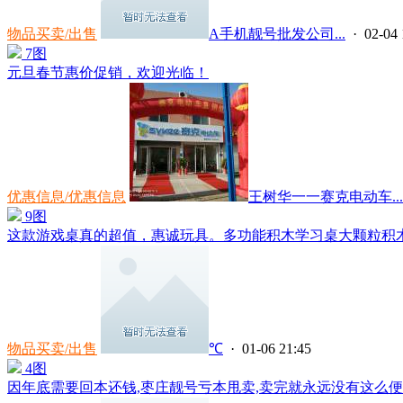
物品买卖/出售
A手机靓号批发公司...
· 02-04 
7图
元旦春节惠价促销，欢迎光临！
优惠信息/优惠信息
王树华一一赛克电动车...
9图
这款游戏桌真的超值，惠诚玩具。多功能积木学习桌大颗粒积木适
物品买卖/出售
℃
· 01-06 21:45
4图
因年底需要回本还钱,枣庄靓号亏本甩卖,卖完就永远没有这么便宜的了: