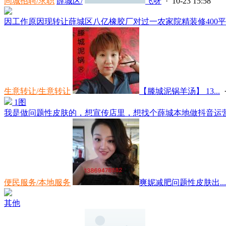
同城招聘/求职
薛城区/
飞呀
· 10-23 15:58
因工作原因现转让薛城区八亿橡胶厂对过一农家院精装修400平方，一
生意转让/生意转让
【滕城泥锅羊汤】 13...
·
1图
我是做问题性皮肤的，想宣传店里，想找个薛城本地做抖音运营的
便民服务/本地服务
爽妮减肥问题性皮肤出...
其他