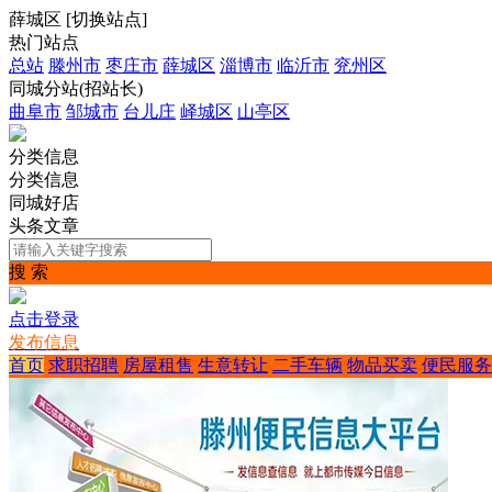
薛城区
[
切换站点
]
热门站点
总站
滕州市
枣庄市
薛城区
淄博市
临沂市
兖州区
同城分站(招站长)
曲阜市
邹城市
台儿庄
峄城区
山亭区
分类信息
分类信息
同城好店
头条文章
搜 索
点击登录
发布信息
首页
求职招聘
房屋租售
生意转让
二手车辆
物品买卖
便民服务