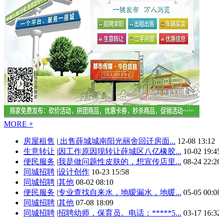
MORE +
房屋租售
|
出售薛城城南阳光丽舍回迁房面...
12-08 13:12
生意转让
|
因工作原因现转让薛城区八亿橡胶...
10-02 19:4
便民服务
|
我是做问题性皮肤的，想宣传店里...
08-24 22:2
同城招聘
|
设计创作
10-23 15:58
同城招聘
|
其他
08-02 08:10
便民服务
|
专业查找自来水，地暧漏水，地暖...
05-05 00:0
同城招聘
|
其他
07-08 18:09
同城招聘
|
招聘幼师，保育员。电话：*****5...
03-17 16:3