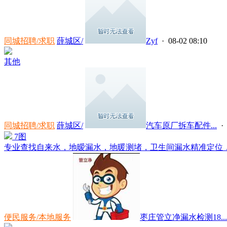
同城招聘/求职
薛城区/
Zyf
· 08-02 08:10
其他
同城招聘/求职
薛城区/
汽车原厂拆车配件...
· 
7图
专业查找自来水，地暧漏水，地暖测堵，卫生间漏水精准定位，小
便民服务/本地服务
枣庄管立净漏水检测18...