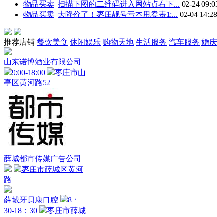
物品买卖
|
扫描下图的二维码进入网站点右下...
02-24 09:0
物品买卖
|
大降价了！枣庄靓号亏本甩卖表1:...
02-04 14:28
推荐店铺
餐饮美食
休闲娱乐
购物天地
生活服务
汽车服务
婚庆
山东诺博酒业有限公司
9:00-18:00
枣庄市山
亭区黄河路52
薛城都市传媒广告公司
枣庄市薛城区黄河
路
薛城牙贝康口腔
8：
30-18：30
枣庄市薛城