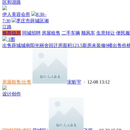
区和谐路
伊人美容会所
8:30–
7:30
枣庄市薛城区湘
江路
推荐信息
同城招聘
房屋租售
二手车辆
顺风车
生意转让
便民服
1图
出售薛城城南阳光丽舍回迁房面积123.5新房未装修9楼出售价格
房屋租售/出售
宋昕宇
· 12-08 13:12
设计创作