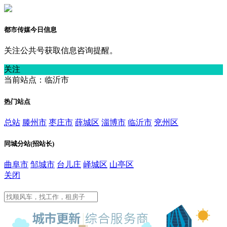
都市传媒今日信息
关注公共号获取信息咨询提醒。
关注
当前站点：临沂市
热门站点
总站
滕州市
枣庄市
薛城区
淄博市
临沂市
兖州区
同城分站(招站长)
曲阜市
邹城市
台儿庄
峄城区
山亭区
关闭
临沂市