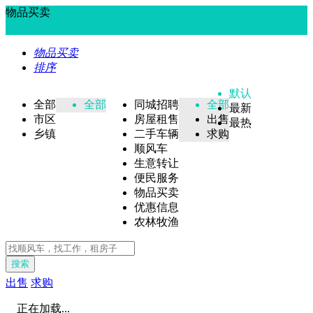
物品买卖
物品买卖
排序
默认
全部
全部
同城招聘
全部
最新
市区
房屋租售
出售
最热
乡镇
二手车辆
求购
顺风车
生意转让
便民服务
物品买卖
优惠信息
农林牧渔
搜索
出售
求购
正在加载...