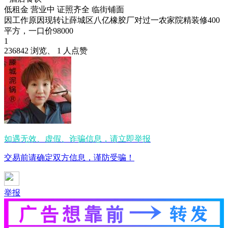
低租金
营业中
证照齐全
临街铺面
因工作原因现转让薛城区八亿橡胶厂对过一农家院精装修400
平方，一口价98000
1
236842 浏览、 1 人点赞
如遇无效、虚假、诈骗信息，请立即举报
交易前请确定双方信息，谨防受骗！
举报