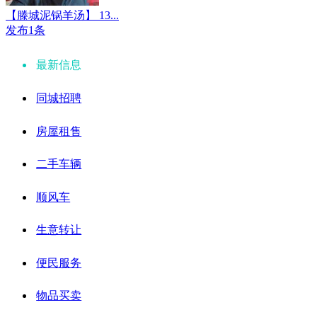
【滕城泥锅羊汤】 13...
发布1条
最新信息
同城招聘
房屋租售
二手车辆
顺风车
生意转让
便民服务
物品买卖