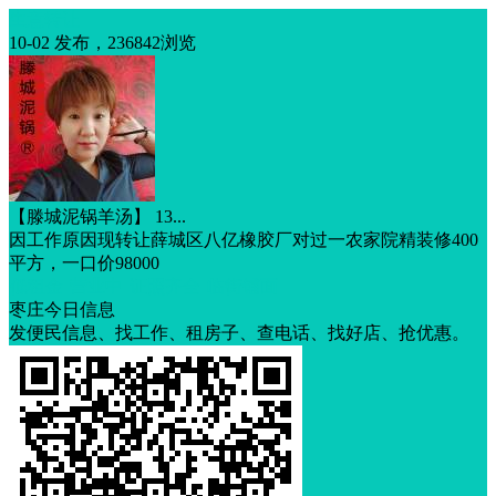
生意转让
10-02 发布，236842浏览
【滕城泥锅羊汤】 13...
因工作原因现转让薛城区八亿橡胶厂对过一农家院精装修400
平方，一口价98000
低租金
营业中
证照齐全
临街铺面
枣庄今日信息
发便民信息、找工作、租房子、查电话、找好店、抢优惠。