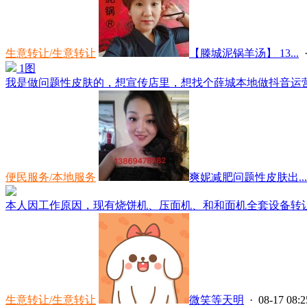
生意转让/生意转让
【滕城泥锅羊汤】 13...
·
1图
我是做问题性皮肤的，想宣传店里，想找个薛城本地做抖音运营的
便民服务/本地服务
爽妮减肥问题性皮肤出...
本人因工作原因，现有烧饼机、压面机、和和面机全套设备转让，
生意转让/生意转让
微笑等天明
· 08-17 08:2