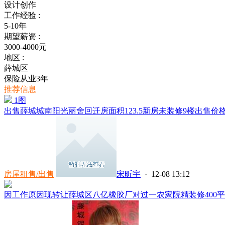
设计创作
工作经验 :
5-10年
期望薪资 :
3000-4000元
地区 :
薛城区
保险从业3年
推荐信息
1图
出售薛城城南阳光丽舍回迁房面积123.5新房未装修9楼出售价格
房屋租售/出售
宋昕宇
· 12-08 13:12
因工作原因现转让薛城区八亿橡胶厂对过一农家院精装修400平方，一