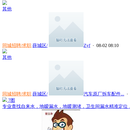
其他
同城招聘/求职
薛城区/
Zyf
· 08-02 08:10
其他
同城招聘/求职
薛城区/
汽车原厂拆车配件...
· 
7图
专业查找自来水，地暧漏水，地暖测堵，卫生间漏水精准定位，小