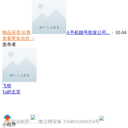
物品买卖/出售
A手机靓号批发公司...
· 02-04 
查看更多信息 >
发布者
飞呀
Ta的主页
营业执照
鲁公网安备 37048102006354号
小程序