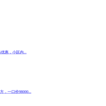
优惠，小区内...
口价98000...