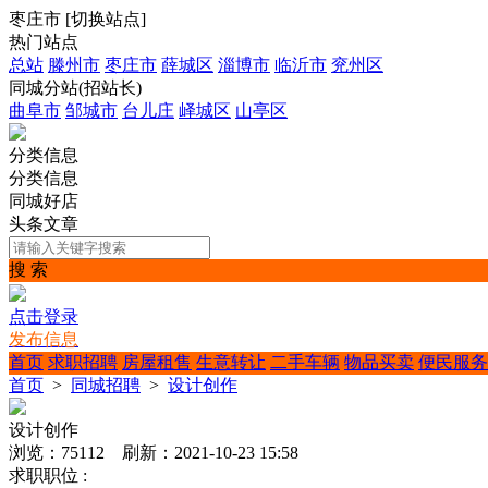
枣庄市
[
切换站点
]
热门站点
总站
滕州市
枣庄市
薛城区
淄博市
临沂市
兖州区
同城分站(招站长)
曲阜市
邹城市
台儿庄
峄城区
山亭区
分类信息
分类信息
同城好店
头条文章
搜 索
点击登录
发布信息
首页
求职招聘
房屋租售
生意转让
二手车辆
物品买卖
便民服务
首页
>
同城招聘
>
设计创作
设计创作
浏览：75112 刷新：2021-10-23 15:58
求职职位 :