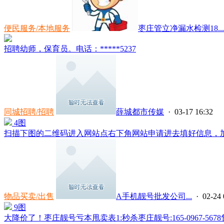
便民服务/本地服务
枣庄管立净漏水检测18...
招聘幼师，保育员。电话：*****5237
同城招聘/招聘
薛城都市传媒
· 03-17 16:32
4图
扫描下图的二维码进入网站点右下角网站申请进去填好信息，加微信**
物品买卖/出售
A手机靓号批发公司...
· 02-24 
9图
大降价了！枣庄靓号亏本甩卖表1:秒杀枣庄靓号:165-0967-5678售50