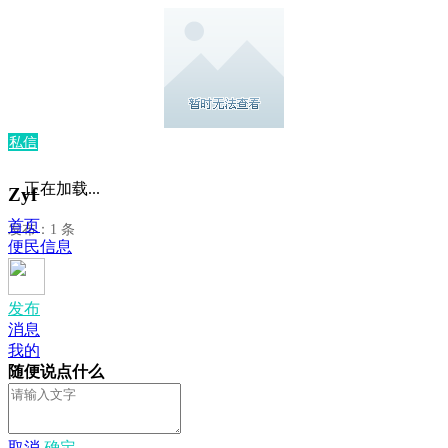
私信
正在加载...
Zyf
首页
发布：1 条
便民信息
发布
消息
我的
随便说点什么
取消
确定