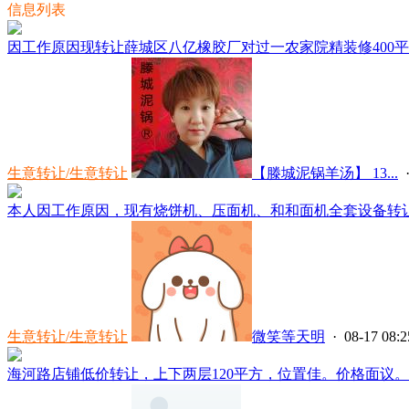
信息列表
因工作原因现转让薛城区八亿橡胶厂对过一农家院精装修400平方，一
生意转让/生意转让
【滕城泥锅羊汤】 13...
·
本人因工作原因，现有烧饼机、压面机、和和面机全套设备转让，
生意转让/生意转让
微笑等天明
· 08-17 08:2
海河路店铺低价转让，上下两层120平方，位置佳。价格面议。电话，*