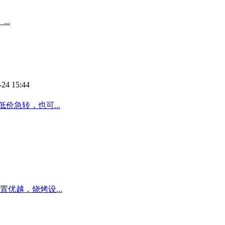
..
-24 15:44
价急转，也可...
优越，烧烤设...