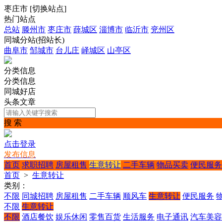
枣庄市
[
切换站点
]
热门站点
总站
滕州市
枣庄市
薛城区
淄博市
临沂市
兖州区
同城分站(招站长)
曲阜市
邹城市
台儿庄
峄城区
山亭区
分类信息
分类信息
同城好店
头条文章
搜 索
点击登录
发布信息
首页
求职招聘
房屋租售
生意转让
二手车辆
物品买卖
便民服务
首页
>
生意转让
类别：
不限
同城招聘
房屋租售
二手车辆
顺风车
生意转让
便民服务
不限
生意转让
不限
酒店餐饮
娱乐休闲
零售百货
生活服务
电子通讯
汽车美容