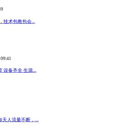
49
技术包教包会...
 09:41
备齐全 生源...
人流量不断，...