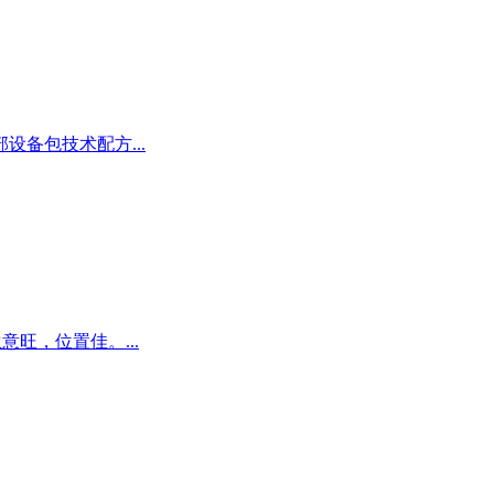
备包技术配方...
旺，位置佳。...