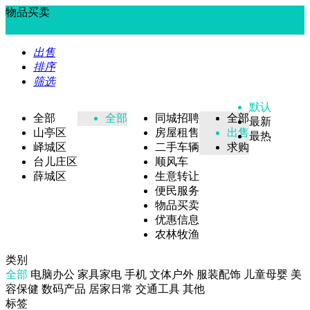
物品买卖
出售
排序
筛选
默认
全部
全部
同城招聘
全部
最新
山亭区
房屋租售
出售
最热
峄城区
二手车辆
求购
台儿庄区
顺风车
薛城区
生意转让
便民服务
物品买卖
优惠信息
农林牧渔
类别
全部
电脑办公
家具家电
手机
文体户外
服装配饰
儿童母婴
美
容保健
数码产品
居家日常
交通工具
其他
标签