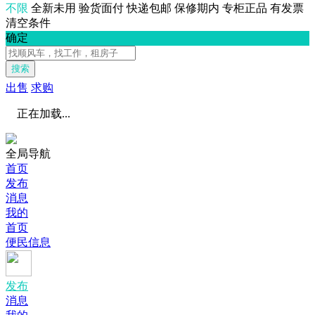
不限
全新未用
验货面付
快递包邮
保修期内
专柜正品
有发票
清空条件
确定
搜索
出售
求购
正在加载...
全局导航
首页
发布
消息
我的
首页
便民信息
发布
消息