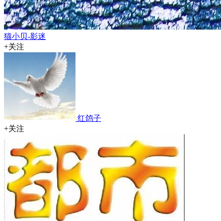
猫小贝-影迷
+关注
红鸽子
+关注