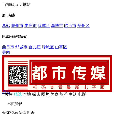
当前站点：总站
热门站点
总站
滕州市
枣庄市
薛城区
淄博市
临沂市
兖州区
同城分站(招站长)
曲阜市
邹城市
台儿庄
峄城区
山亭区
关闭
总站
关注
精选
本地
探店
图片
美食
旅游
生活
电影
正在加载
您还没有关注作者