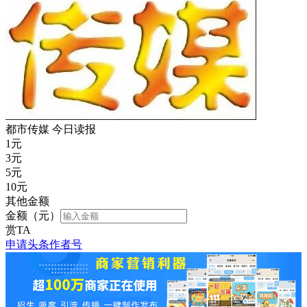
都市传媒 今日读报
1
元
3
元
5
元
10
元
其他金额
金额（元）
赏TA
申请头条作者号