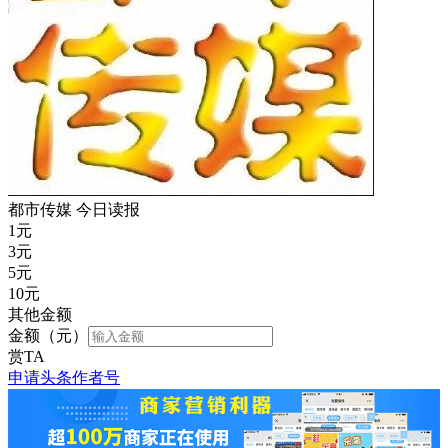
都市传媒 今日读报
1
元
3
元
5
元
10
元
其他金额
金额（元）
赏TA
申请头条作者号