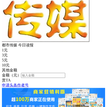
都市传媒 今日读报
1
元
3
元
5
元
10
元
其他金额
金额（元）
赏TA
申请头条作者号