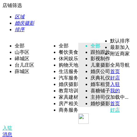
店铺筛选
区域
婚庆摄影
排序
默认排序
全部
全部
全部
最新加入
山亭区
餐饮美食
跟拍跟妆
附近商家
峄城区
休闲娱乐
影视制作
台儿庄区
购物天地
儿童摄影
全局导航
薛城区
生活服务
婚庆公司
首页
汽车服务
庆典礼仪
好店
婚庆摄影
婚车租赁
入驻
教育培训
喜糖铺子
我的
家具建材
主持司仪
加载中...
房产相关
婚纱摄影
首页
商务服务
好店
入驻
消息