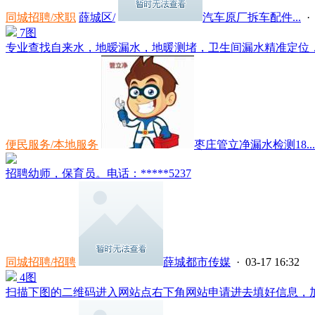
同城招聘/求职
薛城区/
汽车原厂拆车配件...
· 
7图
专业查找自来水，地暧漏水，地暖测堵，卫生间漏水精准定位，小
便民服务/本地服务
枣庄管立净漏水检测18...
招聘幼师，保育员。电话：*****5237
同城招聘/招聘
薛城都市传媒
· 03-17 16:32
4图
扫描下图的二维码进入网站点右下角网站申请进去填好信息，加微信**