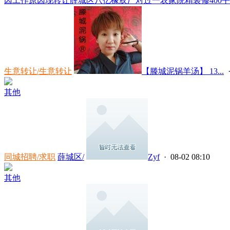
因工作原因现转让薛城区八亿橡胶厂对过一农家院精装修400平方，一
生意转让/生意转让
【滕城泥锅羊汤】 13...
·
其他
同城招聘/求职
薛城区/
Zyf
· 08-02 08:10
其他