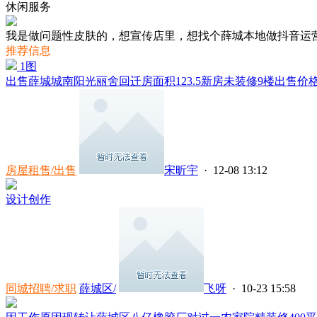
休闲服务
我是做问题性皮肤的，想宣传店里，想找个薛城本地做抖音运
推荐信息
1图
出售薛城城南阳光丽舍回迁房面积123.5新房未装修9楼出售价格
房屋租售/出售
宋昕宇
· 12-08 13:12
设计创作
同城招聘/求职
薛城区/
飞呀
· 10-23 15:58