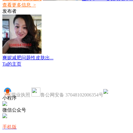
查看更多信息 >
发布者
爽妮减肥问题性皮肤出...
Ta的主页
营业执照
鲁公网安备 37048102006354号
小程序
微信公众号
手机版