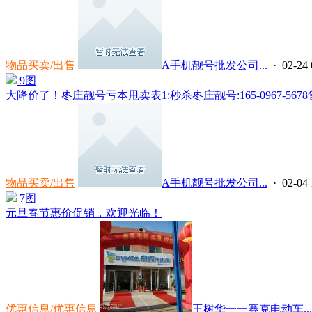
物品买卖/出售
A手机靓号批发公司...
· 02-24 
9图
大降价了！枣庄靓号亏本甩卖表1:秒杀枣庄靓号:165-0967-5678售50
物品买卖/出售
A手机靓号批发公司...
· 02-04 
7图
元旦春节惠价促销，欢迎光临！
优惠信息/优惠信息
王树华一一赛克电动车...