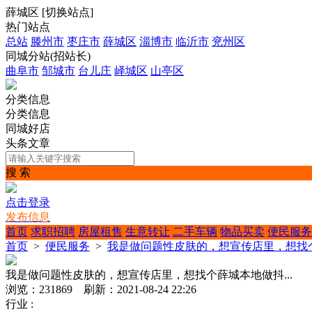
薛城区
[
切换站点
]
热门站点
总站
滕州市
枣庄市
薛城区
淄博市
临沂市
兖州区
同城分站(招站长)
曲阜市
邹城市
台儿庄
峄城区
山亭区
分类信息
分类信息
同城好店
头条文章
搜 索
点击登录
发布信息
首页
求职招聘
房屋租售
生意转让
二手车辆
物品买卖
便民服务
首页
>
便民服务
>
我是做问题性皮肤的，想宣传店里，想找个
我是做问题性皮肤的，想宣传店里，想找个薛城本地做抖...
浏览：231869 刷新：2021-08-24 22:26
行业 :