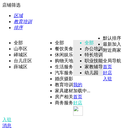
店铺筛选
区域
教育培训
排序
默认排序
全部
全部
全部
最新加入
山亭区
餐饮美食
办公培训
附近商家
峄城区
休闲娱乐
特长培训
台儿庄区
购物天地
职业技能
全局导航
薛城区
生活服务
家教辅导
首页
汽车服务
幼儿园
好店
婚庆摄影
入驻
教育培训
我的
家具建材
加载中...
房产相关
首页
商务服务
好店
入驻
消息