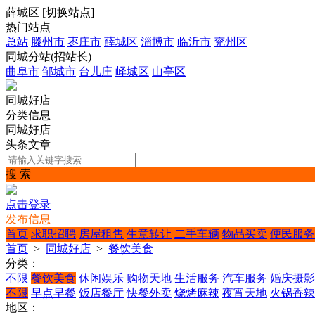
薛城区
[
切换站点
]
热门站点
总站
滕州市
枣庄市
薛城区
淄博市
临沂市
兖州区
同城分站(招站长)
曲阜市
邹城市
台儿庄
峄城区
山亭区
同城好店
分类信息
同城好店
头条文章
搜 索
点击登录
发布信息
首页
求职招聘
房屋租售
生意转让
二手车辆
物品买卖
便民服务
首页
>
同城好店
>
餐饮美食
分类：
不限
餐饮美食
休闲娱乐
购物天地
生活服务
汽车服务
婚庆摄影
不限
早点早餐
饭店餐厅
快餐外卖
烧烤麻辣
夜宵天地
火锅香辣
地区：