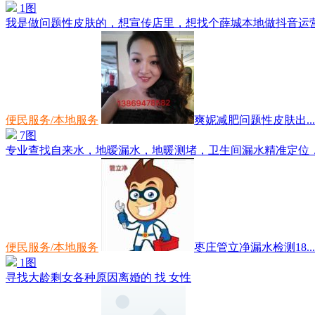
1图
我是做问题性皮肤的，想宣传店里，想找个薛城本地做抖音运营的
便民服务/本地服务
爽妮减肥问题性皮肤出...
7图
专业查找自来水，地暧漏水，地暖测堵，卫生间漏水精准定位，小
便民服务/本地服务
枣庄管立净漏水检测18...
1图
寻找大龄剩女各种原因离婚的 找 女性