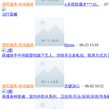
便民服务/本地服务
A丰胜防腐木***20...
· 07
治疗面瘫
便民服务/本地服务
Momo
· 06-23 15:10
3图
薛城快手中州联盟招旗下艺人。详情关注发私信。联系方式为下方
便民服务/本地服务
关键决心
· 06-02 16:52
9图
承接各种装修。室内外防水系列。卫生间/天台/浴池/泳池/等免砸