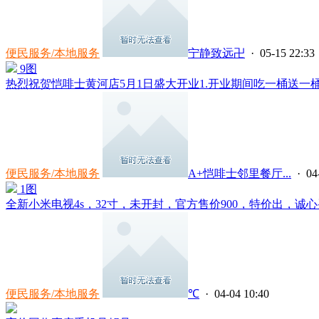
便民服务/本地服务
宁静致远卍
· 05-15 22:33
9图
热烈祝贺恺啡士黄河店5月1日盛大开业1.开业期间吃一桶送一桶（买
便民服务/本地服务
A+恺啡士邻里餐厅...
· 04
1图
全新小米电视4s，32寸，未开封，官方售价900，特价出，诚心买
便民服务/本地服务
℃
· 04-04 10:40