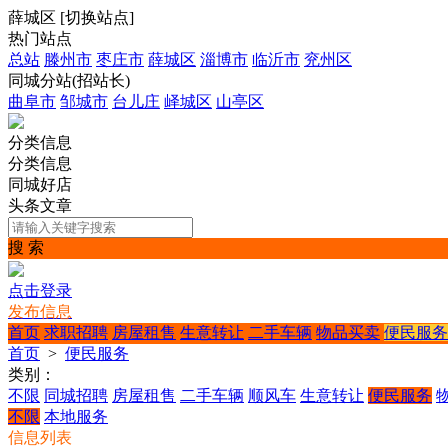
薛城区
[
切换站点
]
热门站点
总站
滕州市
枣庄市
薛城区
淄博市
临沂市
兖州区
同城分站(招站长)
曲阜市
邹城市
台儿庄
峄城区
山亭区
分类信息
分类信息
同城好店
头条文章
搜 索
点击登录
发布信息
首页
求职招聘
房屋租售
生意转让
二手车辆
物品买卖
便民服务
首页
>
便民服务
类别：
不限
同城招聘
房屋租售
二手车辆
顺风车
生意转让
便民服务
不限
本地服务
信息列表