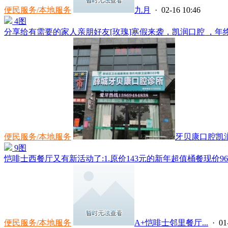
便民服务/本地服务
九月
· 02-16 10:46
4图
分享给有需要的家人亲朋好友[玫瑰]寒假来袭，凯润口腔 ，年终
便民服务/本地服务
牙贝康口腔凯润
9图
恺啡士西餐厅又有新活动了:1.原价143元的新年超值桶餐现价96元
便民服务/本地服务
A+恺啡士邻里餐厅...
· 01