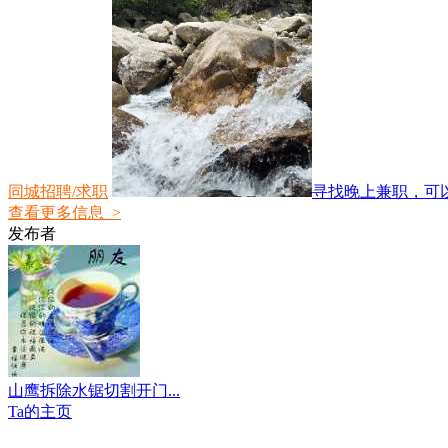
同城招聘/求职
寻找晚上兼职，可以固
查看更多信息 >
发布者
山鹰拆除水锯切割开门...
Ta的主页