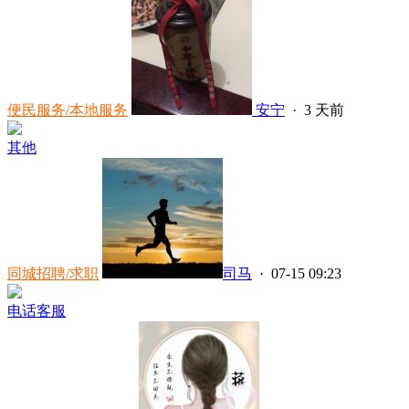
便民服务/本地服务
安宁
·
3 天前
其他
同城招聘/求职
司马
· 07-15 09:23
电话客服