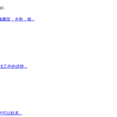
45
室，水电，煤...
工作的进群...
以联系...