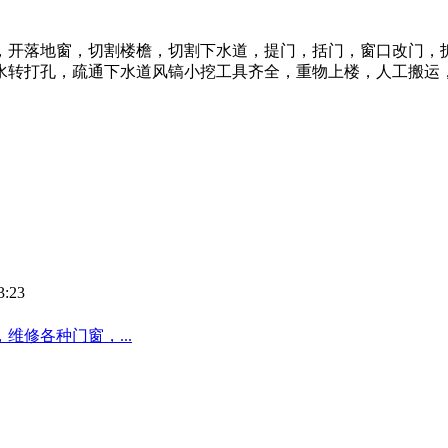
，开落地窗，切割楼檐，切割下水道，提门，括门，窗口改门，拆
水转打孔，疏通下水道风镐小挖工具齐全，重物上楼，人工搬运
:23
修各种门窗，...