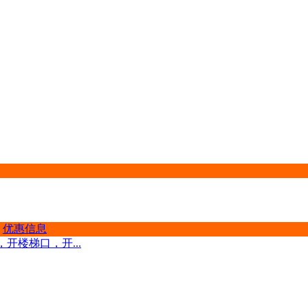
优惠信息
开楼梯口，开...