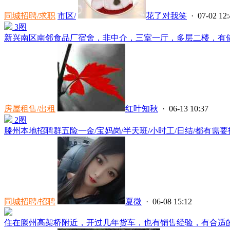
同城招聘/求职
市区/
花了对我笑
· 07-02 12:
3图
新兴南区南邻食品厂宿舍，非中介，三室一厅，多层二楼，有储藏
房屋租售/出租
红叶知秋
· 06-13 10:37
2图
滕州本地招聘群五险一金/宝妈岗/半天班/小时工/日结/都有需要找
同城招聘/招聘
夏微
· 06-08 15:12
住在滕州高架桥附近，开过几年货车，也有销售经验，有合适的可