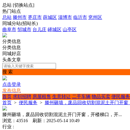
总站
[
切换站点
]
热门站点
总站
滕州市
枣庄市
薛城区
淄博市
临沂市
兖州区
同城分站(招站长)
曲阜市
邹城市
台儿庄
峄城区
山亭区
分类信息
分类信息
同城好店
头条文章
搜 索
点击登录
发布信息
首页
求职招聘
房屋租售
生意转让
二手车辆
物品买卖
便民服务
首页
>
便民服务
>
滕州砸墙，废品回收切割混泥土开门开窗，
滕州砸墙，废品回收切割混泥土开门开窗，开楼梯口，开...
浏览：43516 刷新：2025-05-14 10:49
行业 :