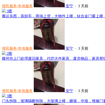
便民服务/本地服务
安宁
·
3 天前
3图
搬运东西，装卸车，商场上货，大物件上楼，钛合金门窗上楼，维
便民服务/本地服务
安宁
·
3 天前
2图
滕州市上门处理废旧家具，代扔大件家具、废弃物品，家具帮扔，
便民服务/本地服务
安宁
·
3 天前
3图
门头拆除，玻璃隔断拆除，大玻璃上楼，砸墙，垒墙，维修门窗，