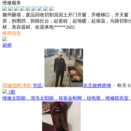
维修服务
滕州砸墙，废品回收切割混泥土开门开窗，开楼梯口，开天窗
房，拆围挡，拆除灶台，起瓷砖，起地暖，起保温，马路切割
材，美容器材。欢迎来电*****2602
推荐信息
厨师
同城招聘/求职
市区/
东北烧烤师傅
·
昨天 03
1图
维修太阳能，清洗太阳能，按装金刚网，挂电视，维修晾衣架，维