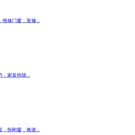
修门窗，装修...
家装拆除...
拆刚窗，换玻...