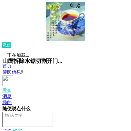
私信
正在加载...
山鹰拆除水锯切割开门...
首页
发布：43 条
便民信息
发布
消息
我的
随便说点什么
取消
确定