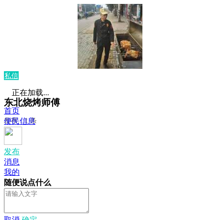
私信
正在加载...
东北烧烤师傅
首页
发布：1 条
便民信息
发布
消息
我的
随便说点什么
取消
确定