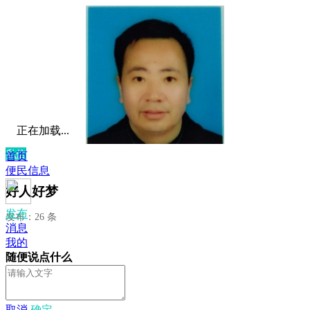
正在加载...
私信
首页
便民信息
好人好梦
发布
发布：26 条
消息
我的
随便说点什么
取消
确定