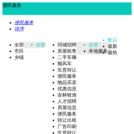
便民服务
便民服务
排序
默认
全部
全部
同城招聘
全部
最新
市区
房屋租售
本地服务
最热
乡镇
二手车辆
顺风车
生意转让
便民服务
物品买卖
优惠信息
农林牧渔
人才招聘
房屋信息
便民服务
转让出租
广告印刷
生意转让