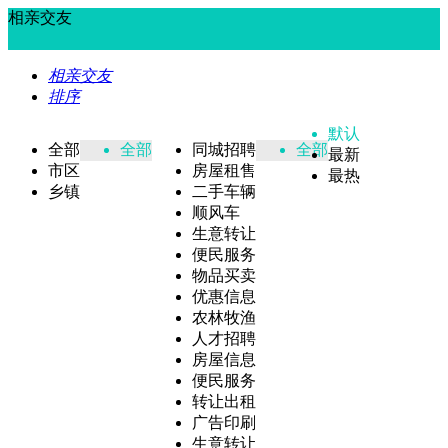
相亲交友
相亲交友
排序
默认
全部
全部
同城招聘
全部
最新
市区
房屋租售
最热
乡镇
二手车辆
顺风车
生意转让
便民服务
物品买卖
优惠信息
农林牧渔
人才招聘
房屋信息
便民服务
转让出租
广告印刷
生意转让