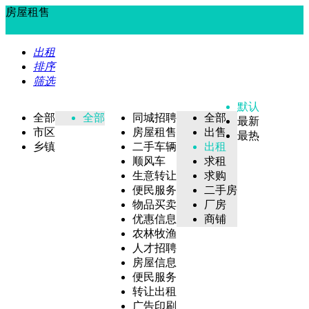
房屋租售
出租
排序
筛选
默认
全部
全部
同城招聘
全部
最新
市区
房屋租售
出售
最热
乡镇
二手车辆
出租
顺风车
求租
生意转让
求购
便民服务
二手房
物品买卖
厂房
优惠信息
商铺
农林牧渔
人才招聘
房屋信息
便民服务
转让出租
广告印刷