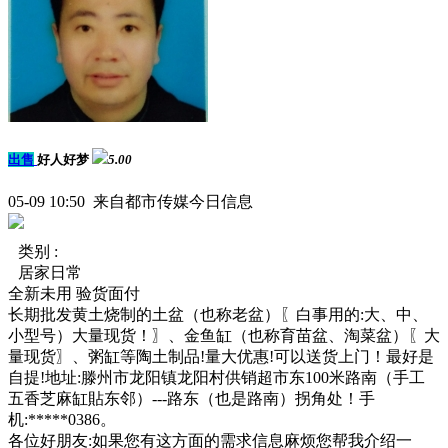
出售
好人好梦
5.00
05-09 10:50 来自都市传媒今日信息
类别 :
居家日常
全新未用
验货面付
长期批发黄土烧制的土盆（也称老盆）〖白事用的:大、中、
小型号）大量现货！〗、金鱼缸（也称育苗盆、淘菜盆）〖大
量现货〗、粥缸等陶土制品!量大优惠!可以送货上门！最好是
自提!地址:滕州市龙阳镇龙阳村供销超市东100米路南（手工
五香芝麻缸貼东邻）---路东（也是路南）拐角处！手
机:*****0386。
各位好朋友:如果您有这方面的需求信息麻烦您帮我介绍一