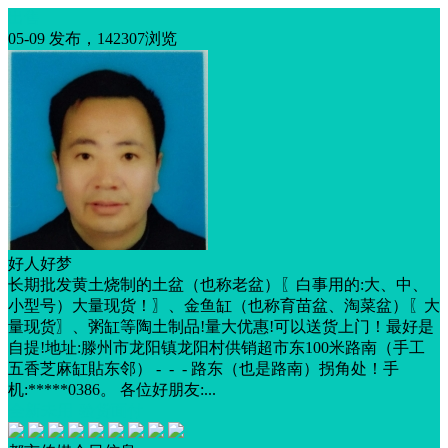
出售
05-09 发布，142307浏览
好人好梦
长期批发黄土烧制的土盆（也称老盆）〖白事用的:大、中、
小型号）大量现货！〗、金鱼缸（也称育苗盆、淘菜盆）〖大
量现货〗、粥缸等陶土制品!量大优惠!可以送货上门！最好是
自提!地址:滕州市龙阳镇龙阳村供销超市东100米路南（手工
五香芝麻缸貼东邻） - - - 路东（也是路南）拐角处！手
机:*****0386。 各位好朋友:...
全新未用
验货面付