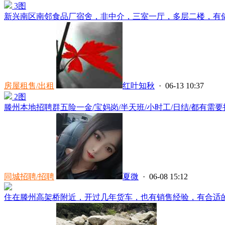
3图
新兴南区南邻食品厂宿舍，非中介，三室一厅，多层二楼，有储藏
房屋租售/出租
红叶知秋
· 06-13 10:37
2图
滕州本地招聘群五险一金/宝妈岗/半天班/小时工/日结/都有需要找
同城招聘/招聘
夏微
· 06-08 15:12
住在滕州高架桥附近，开过几年货车，也有销售经验，有合适的可