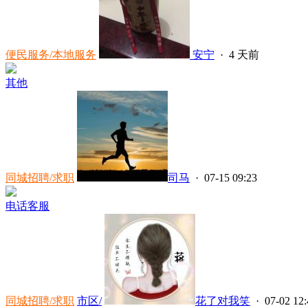
便民服务/本地服务
安宁
·
4 天前
其他
同城招聘/求职
司马
· 07-15 09:23
电话客服
同城招聘/求职
市区/
花了对我笑
· 07-02 12: