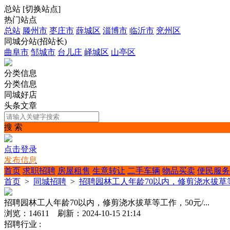
总站
[
切换站点
]
热门站点
总站
滕州市
枣庄市
薛城区
淄博市
临沂市
兖州区
同城分站(招站长)
曲阜市
邹城市
台儿庄
峄城区
山亭区
分类信息
分类信息
同城好店
头条文章
搜 索
点击登录
发布信息
首页
求职招聘
房屋租售
生意转让
二手车辆
物品买卖
便民服务
首页
>
同城招聘
>
招聘园林工人年龄70以内，修剪浇水拔草等工作
招聘园林工人年龄70以内，修剪浇水拔草等工作，50元/...
浏览：14611 刷新：2024-10-15 21:14
招聘行业 :