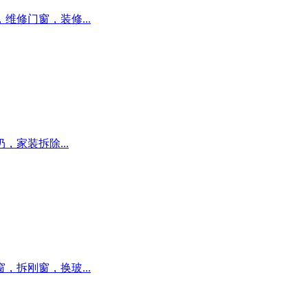
修门窗，装修...
家装拆除...
拆刚窗，换玻...