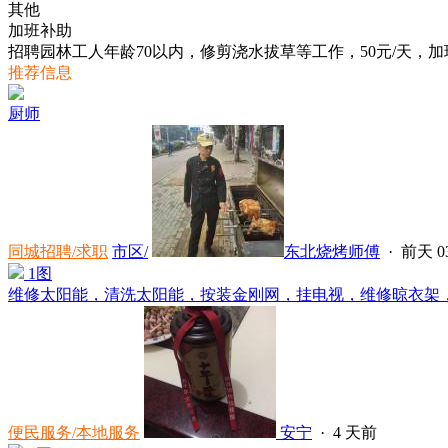
其他
加班补助
招聘园林工人年龄70以内，修剪浇水拔草等工作，50元/天，加
推荐信息
厨师
同城招聘/求职
市区/
东北烧烤师傅
·
前天 03
1图
维修太阳能，清洗太阳能，按装金刚网，挂电视，维修晾衣架，维
便民服务/本地服务
安宁
·
4 天前