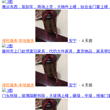
3图
搬运东西，装卸车，商场上货，大物件上楼，钛合金门窗上楼，维
便民服务/本地服务
安宁
·
4 天前
2图
滕州市上门处理废旧家具，代扔大件家具、废弃物品，家具帮扔，
便民服务/本地服务
安宁
·
4 天前
3图
门头拆除，玻璃隔断拆除，大玻璃上楼，砸墙，垒墙，维修门窗，