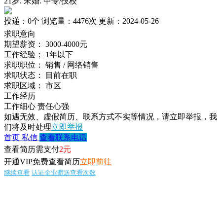
21岁
.
未婚
.
中专/技校
投递：
0个
浏览量：
4476次
更新：
2024-05-26
求职意向
期望薪资：
3000-4000元
工作经验：
1年以下
求职职位：
销售 / 网络销售
求职状态：
目前在职
求职区域：
市区
工作经历
工作细心 责任心强
如遇无效、虚假简历、联系方式不实等情况，请立即举报，我
们将及时处理
立即举报
首页
私信
查看联系电话
查看简历需支付
2元
开通VIP免费查看简历
立即前往
继续查看
认证企业赠送查看次数