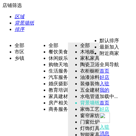
店铺筛选
区域
背景墙纸
排序
默认排序
全部
全部
全部
最新加入
市区
餐饮美食
木地板
附近商家
乡镇
休闲娱乐
家私家具
购物天地
陶瓷卫浴
全局导航
生活服务
衣柜橱柜
首页
汽车服务
油漆涂料
好店
婚庆摄影
装修装饰
入驻
教育培训
五金建材
我的
家具建材
水电管道
加载中...
房产相关
背景墙纸
首页
商务服务
家饰工艺
好店
窗帘家纺
门窗灶炉
入驻
灯饰灯具
消息
智能家具