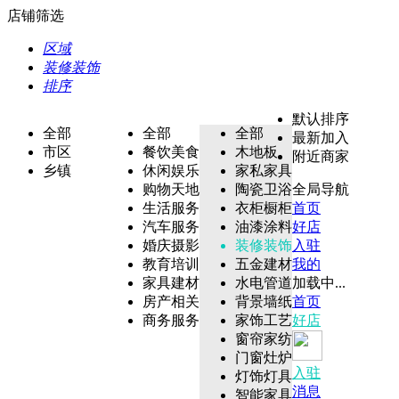
店铺筛选
区域
装修装饰
排序
默认排序
全部
全部
全部
最新加入
市区
餐饮美食
木地板
附近商家
乡镇
休闲娱乐
家私家具
购物天地
陶瓷卫浴
全局导航
生活服务
衣柜橱柜
首页
汽车服务
油漆涂料
好店
婚庆摄影
装修装饰
入驻
教育培训
五金建材
我的
家具建材
水电管道
加载中...
房产相关
背景墙纸
首页
商务服务
家饰工艺
好店
窗帘家纺
门窗灶炉
入驻
灯饰灯具
消息
智能家具