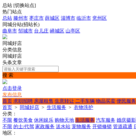
总站
[
切换站点
]
热门站点
总站
滕州市
枣庄市
薛城区
淄博市
临沂市
兖州区
同城分站(招站长)
曲阜市
邹城市
台儿庄
峄城区
山亭区
同城好店
分类信息
同城好店
头条文章
搜 索
点击登录
发布信息
首页
求职招聘
房屋租售
生意转让
二手车辆
物品买卖
便民服务
首页
>
同城好店
>
生活服务
>
衣物洗护
分类：
不限
餐饮美食
休闲娱乐
购物天地
生活服务
汽车服务
婚庆摄影
不限
的士/代驾
家政服务
送水站
宠物服务
开锁修锁
管道疏通
地区：