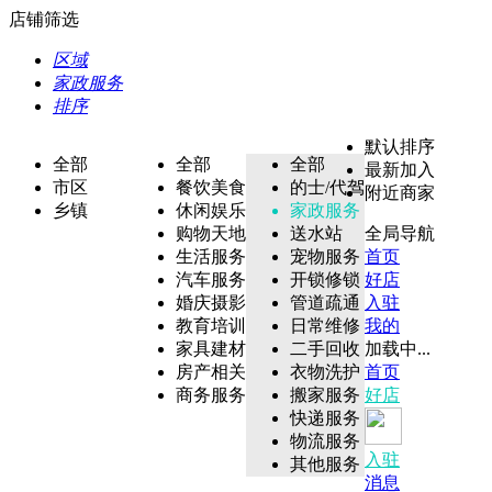
店铺筛选
区域
家政服务
排序
默认排序
全部
全部
全部
最新加入
市区
餐饮美食
的士/代驾
附近商家
乡镇
休闲娱乐
家政服务
购物天地
送水站
全局导航
生活服务
宠物服务
首页
汽车服务
开锁修锁
好店
婚庆摄影
管道疏通
入驻
教育培训
日常维修
我的
家具建材
二手回收
加载中...
房产相关
衣物洗护
首页
商务服务
搬家服务
好店
快递服务
物流服务
入驻
其他服务
消息