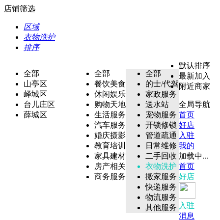
店铺筛选
区域
衣物洗护
排序
默认排序
全部
全部
全部
最新加入
山亭区
餐饮美食
的士/代驾
附近商家
峄城区
休闲娱乐
家政服务
台儿庄区
购物天地
送水站
全局导航
薛城区
生活服务
宠物服务
首页
汽车服务
开锁修锁
好店
婚庆摄影
管道疏通
入驻
教育培训
日常维修
我的
家具建材
二手回收
加载中...
房产相关
衣物洗护
首页
商务服务
搬家服务
好店
快递服务
物流服务
入驻
其他服务
消息