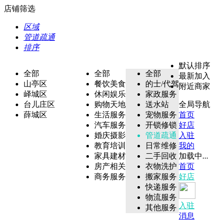
店铺筛选
区域
管道疏通
排序
默认排序
全部
全部
全部
最新加入
山亭区
餐饮美食
的士/代驾
附近商家
峄城区
休闲娱乐
家政服务
台儿庄区
购物天地
送水站
全局导航
薛城区
生活服务
宠物服务
首页
汽车服务
开锁修锁
好店
婚庆摄影
管道疏通
入驻
教育培训
日常维修
我的
家具建材
二手回收
加载中...
房产相关
衣物洗护
首页
商务服务
搬家服务
好店
快递服务
物流服务
入驻
其他服务
消息