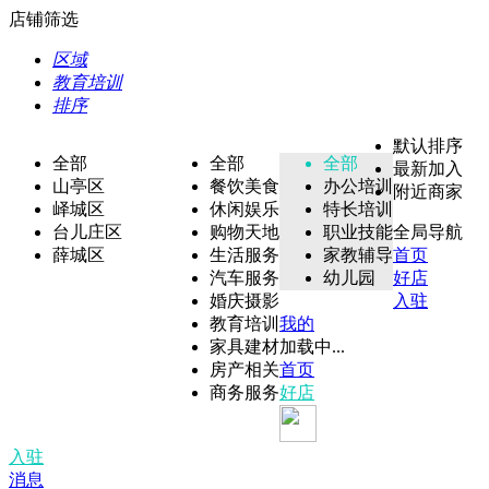
店铺筛选
区域
教育培训
排序
默认排序
全部
全部
全部
最新加入
山亭区
餐饮美食
办公培训
附近商家
峄城区
休闲娱乐
特长培训
台儿庄区
购物天地
职业技能
全局导航
薛城区
生活服务
家教辅导
首页
汽车服务
幼儿园
好店
婚庆摄影
入驻
教育培训
我的
家具建材
加载中...
房产相关
首页
商务服务
好店
入驻
消息