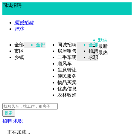
同城招聘
同城招聘
排序
默认
全部
全部
同城招聘
全部
最新
市区
房屋租售
招聘
最热
乡镇
二手车辆
求职
顺风车
生意转让
便民服务
物品买卖
优惠信息
农林牧渔
搜索
招聘
求职
正在加载...