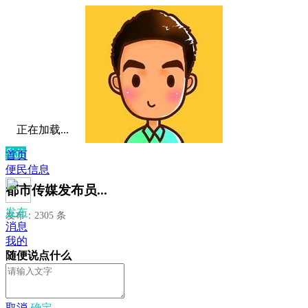
正在加载...
私信
首页
便民信息
都市传媒发布员...
发布
发布：2305 条
消息
我的
随便说点什么
取消
确定