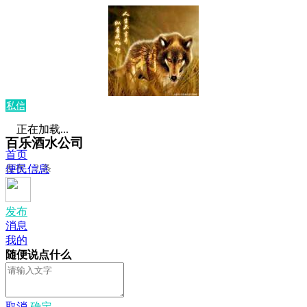
私信
正在加载...
百乐酒水公司
首页
发布：2 条
便民信息
发布
消息
我的
随便说点什么
取消
确定