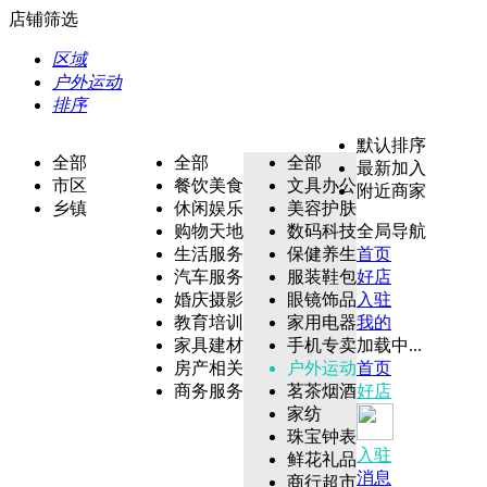
店铺筛选
区域
户外运动
排序
默认排序
全部
全部
全部
最新加入
市区
餐饮美食
文具办公
附近商家
乡镇
休闲娱乐
美容护肤
购物天地
数码科技
全局导航
生活服务
保健养生
首页
汽车服务
服装鞋包
好店
婚庆摄影
眼镜饰品
入驻
教育培训
家用电器
我的
家具建材
手机专卖
加载中...
房产相关
户外运动
首页
商务服务
茗茶烟酒
好店
家纺
珠宝钟表
入驻
鲜花礼品
消息
商行超市