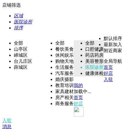
店铺筛选
区域
医院诊所
排序
默认排序
全部
全部
全部
最新加入
山亭区
餐饮美食
口腔健康
附近商家
峄城区
休闲娱乐
药店药房
台儿庄区
购物天地
美容整形
全局导航
薛城区
生活服务
医院诊所
首页
汽车服务
健康体检
好店
婚庆摄影
入驻
教育培训
我的
家具建材
加载中...
房产相关
首页
商务服务
好店
入驻
消息