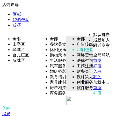
店铺筛选
区域
印刷包装
排序
默认排序
全部
全部
全部
最新加入
山亭区
餐饮美食
广告传媒
附近商家
峄城区
休闲娱乐
印刷包装
台儿庄区
购物天地
网络营销
全局导航
薛城区
生活服务
法律咨询
首页
汽车服务
工商注册
好店
婚庆摄影
财务会计
入驻
教育培训
设计策划
我的
家具建材
创业服务
加载中...
房产相关
软件服务
首页
商务服务
好店
入驻
消息