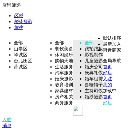
店铺筛选
区域
婚庆摄影
排序
默认排序
全部
全部
全部
最新加入
山亭区
餐饮美食
跟拍跟妆
附近商家
峄城区
休闲娱乐
影视制作
台儿庄区
购物天地
儿童摄影
全局导航
薛城区
生活服务
婚庆公司
首页
汽车服务
庆典礼仪
好店
婚庆摄影
婚车租赁
入驻
教育培训
喜糖铺子
我的
家具建材
主持司仪
加载中...
房产相关
婚纱摄影
首页
商务服务
好店
入驻
消息