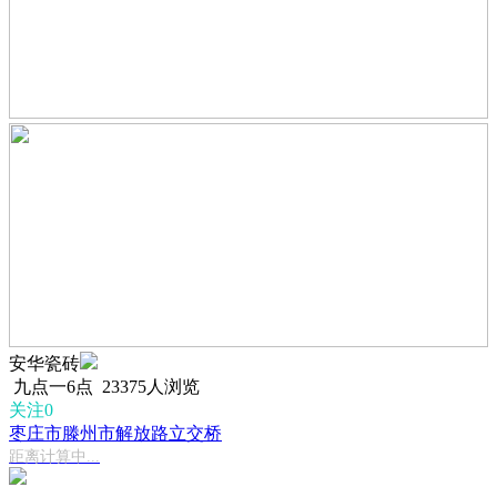
安华瓷砖
九点一6点
23375人浏览
关注0
枣庄市滕州市解放路立交桥
距离计算中...