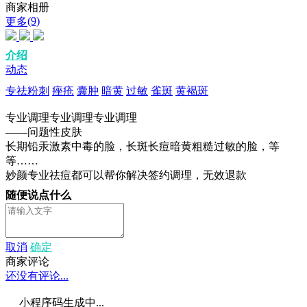
商家相册
(9)
更多
介绍
动态
专祛粉刺
痤疮
囊肿
暗黄
过敏
雀斑
黄褐斑
专业调理专业调理专业调理
——问题性皮肤
长期铅汞激素中毒的脸，长斑长痘暗黄粗糙过敏的脸，等
等……
妙颜专业祛痘都可以帮你解决签约调理，无效退款
随便说点什么
取消
确定
商家评论
还没有评论...
小程序码生成中...