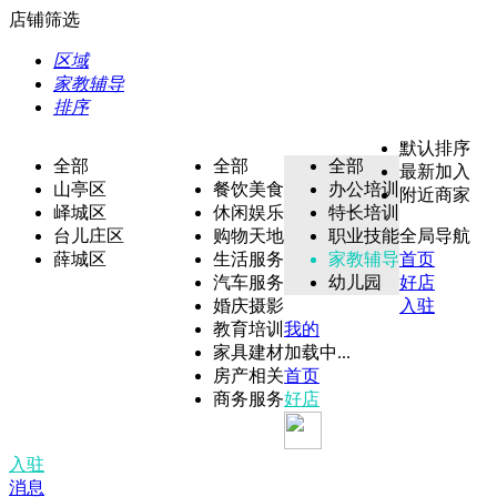
店铺筛选
区域
家教辅导
排序
默认排序
全部
全部
全部
最新加入
山亭区
餐饮美食
办公培训
附近商家
峄城区
休闲娱乐
特长培训
台儿庄区
购物天地
职业技能
全局导航
薛城区
生活服务
家教辅导
首页
汽车服务
幼儿园
好店
婚庆摄影
入驻
教育培训
我的
家具建材
加载中...
房产相关
首页
商务服务
好店
入驻
消息