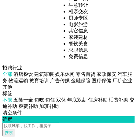
生意转让
相亲交友
厨师专区
电影旅游
其它信息
家装建材
餐饮美食
求职信息
免费信息
招聘行业
全部
酒店餐饮
建筑家装
娱乐休闲
零售百货
家政保安
汽车服
务
物流运输
教育培训
广告传媒
金融保险
医疗保健
厂矿企业
其他
标签
不限
五险一金
包吃
包住
双休
年底双薪
住房补助
话费补助
交
通补助
餐费补助
加班补助
清空条件
确定
搜索