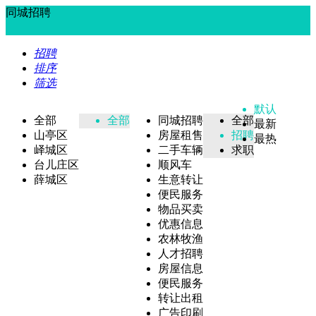
同城招聘
招聘
排序
筛选
默认
全部
全部
同城招聘
全部
最新
山亭区
房屋租售
招聘
最热
峄城区
二手车辆
求职
台儿庄区
顺风车
薛城区
生意转让
便民服务
物品买卖
优惠信息
农林牧渔
人才招聘
房屋信息
便民服务
转让出租
广告印刷