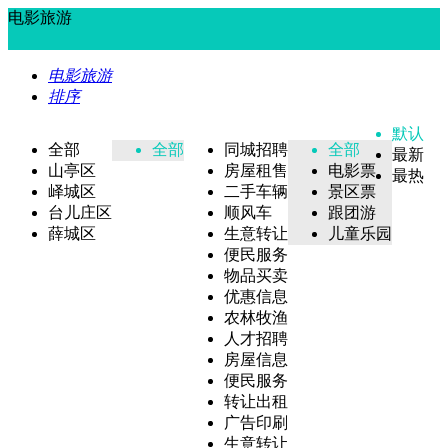
电影旅游
电影旅游
排序
默认
全部
全部
同城招聘
全部
最新
山亭区
房屋租售
电影票
最热
峄城区
二手车辆
景区票
台儿庄区
顺风车
跟团游
薛城区
生意转让
儿童乐园
便民服务
物品买卖
优惠信息
农林牧渔
人才招聘
房屋信息
便民服务
转让出租
广告印刷
生意转让