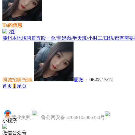
Ta的信息
2图
滕州本地招聘群五险一金/宝妈岗/半天班/小时工/日结/都有需要找
同城招聘/招聘
夏微
· 06-08 15:12
首页
1
尾页
营业执照
鲁公网安备 37048102006354号
小程序
微信公众号