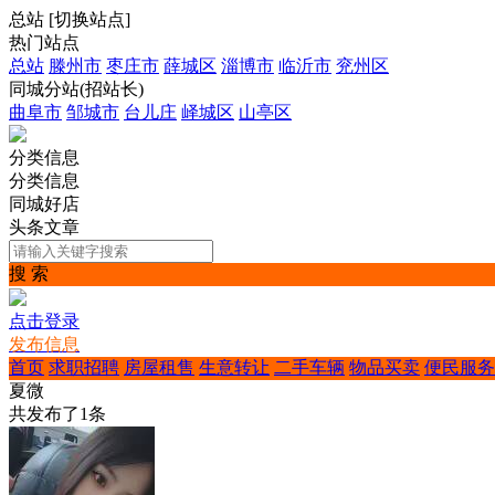
总站
[
切换站点
]
热门站点
总站
滕州市
枣庄市
薛城区
淄博市
临沂市
兖州区
同城分站(招站长)
曲阜市
邹城市
台儿庄
峄城区
山亭区
分类信息
分类信息
同城好店
头条文章
搜 索
点击登录
发布信息
首页
求职招聘
房屋租售
生意转让
二手车辆
物品买卖
便民服务
夏微
共发布了
1
条