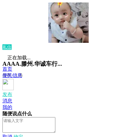
私信
正在加载...
AAAA.滕州.华诚车行...
首页
发布：1 条
便民信息
发布
消息
我的
随便说点什么
取消
确定