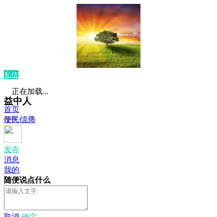
私信
正在加载...
益中人
首页
发布：2 条
便民信息
发布
消息
我的
随便说点什么
取消
确定